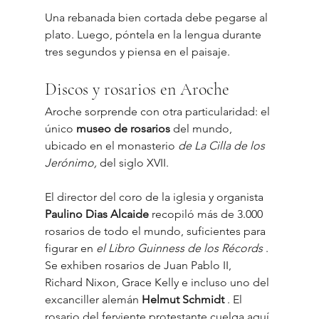
Una rebanada bien cortada debe pegarse al 
plato. Luego, póntela en la lengua durante 
tres segundos y piensa en el paisaje.
Discos y rosarios en Aroche
Aroche sorprende con otra particularidad: el 
único 
museo de rosarios
 del mundo, 
ubicado en el monasterio 
de La Cilla de los 
Jerónimo,
 del siglo XVII.
El director del coro de la iglesia y organista 
Paulino Dias Alcaide
 recopiló más de 3.000 
rosarios de todo el mundo, suficientes para 
figurar en 
el Libro Guinness de los Récords
 .
Se exhiben rosarios de Juan Pablo II, 
Richard Nixon, Grace Kelly e incluso uno del 
excanciller alemán 
Helmut Schmidt
 . El 
rosario del ferviente protestante cuelga aquí 