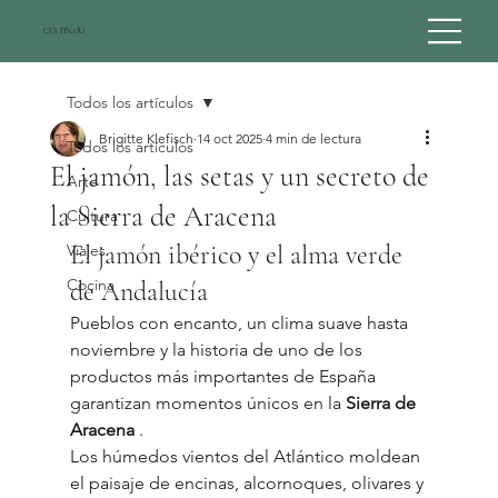
CULTINARI
Todos los artículos
Brigitte Klefisch
14 oct 2025
4 min de lectura
Todos los artículos
El jamón, las setas y un secreto de
Arte
la Sierra de Aracena
Cultura
El jamón ibérico y el alma verde 
Viajes
Cocina
de Andalucía
Pueblos con encanto, un clima suave hasta 
noviembre y la historia de uno de los 
productos más importantes de España 
garantizan momentos únicos en la 
Sierra de 
Aracena
 .
Los húmedos vientos del Atlántico moldean 
el paisaje de encinas, alcornoques, olivares y 