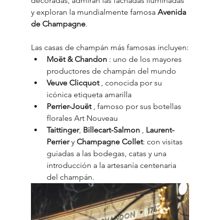
decoradas, admiran las fachadas iluminadas 
y exploran la mundialmente famosa 
Avenida 
de Champagne
.
Las casas de champán más famosas incluyen:
Moët & Chandon
 : uno de los mayores 
productores de champán del mundo
Veuve Clicquot
 , conocida por su 
icónica etiqueta amarilla
Perrier-Jouët
 , famoso por sus botellas 
florales Art Nouveau
Taittinger
, 
Billecart-Salmon
 , 
Laurent-
Perrier
 y 
Champagne Collet
: con visitas 
guiadas a las bodegas, catas y una 
introducción a la artesanía centenaria 
del champán.