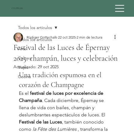
CULTINARI
Todos los artículos
Rüdiger Gottschalk
22 oct 2025
2 min de lectura
Todos los artículos
Festival de las Luces de Épernay
Arte
2025: champán, luces y celebración
Cultura
Actualizado:
29 oct 2025
Viajes
Una tradición espumosa en el 
Cocina
corazón de Champagne
Es el 
festival de luces por excelencia de 
Champaña
. Cada diciembre, Épernay se 
llena de vida con bailes, champán y 
deslumbrantes espectáculos de luces. El 
Festival de las Luces
, también conocido 
como 
la Fête des Lumières
 , transforma la 