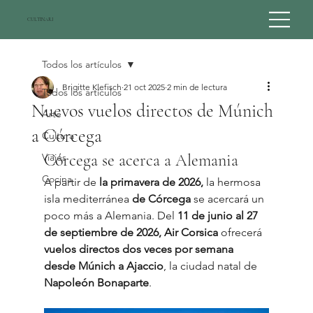
CULTINARI
Todos los artículos
Brigitte Klefisch
21 oct 2025
2 min de lectura
Todos los artículos
Nuevos vuelos directos de Múnich
Arte
a Córcega
Cultura
Córcega se acerca a Alemania
Viajes
Cocina
A partir de 
la primavera de 2026,
 la hermosa 
isla mediterránea 
de Córcega
 se acercará un 
poco más a Alemania. Del 
11 de junio al 27 
de septiembre de 2026,
Air Corsica
 ofrecerá 
vuelos directos dos veces por semana 
desde Múnich a Ajaccio
, la ciudad natal de 
Napoleón Bonaparte
.