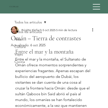
CULTINARI
Todos los artículos
Brigitte Klefisch
5 oct 2025
5 min de lectura
Todos los artículos
Omán – Tierra de contrastes
Arte
Actualizado:
6 oct 2025
Cultura
Entre el mar y la montaña
Viajes
Entre el mar y la montaña, el Sultanato de 
Cocina
Omán ofrece momentos sorprendentes y 
experiencias fragantes. Apenas escapan del 
bullicio del aeropuerto de Dubái, los 
visitantes se dan cuenta de una cosa al 
cruzar la frontera hacia Omán: desde que el 
sultán Qaboos bin Said abrió el país al 
mundo, los omaníes se han fortalecido 
económicamente, a la vez que mantienen 