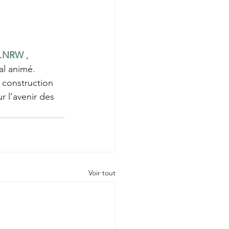
m.NRW
 , 
al animé.
a construction 
 l’avenir des 
Voir tout