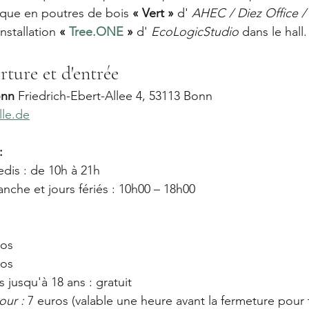
ique en poutres de bois 
« Vert »
 d' 
AHEC / Diez Office
nstallation 
«
Tree.ONE
»
 d' 
EcoLogicStudio
 dans le hall.
rture et d'entrée
onn
 Friedrich-Ebert-Allee 4, 53113 Bonn 
le.de
:
dis : de 10h à 21h
nche et jours fériés : 10h00 – 18h00
ros
ros
 jusqu'à 18 ans : gratuit
our :
 7 euros (valable une heure avant la fermeture pour 