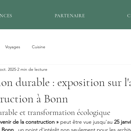
ENCES
PARTENAIRE
C
Voyages
Cuisine
oct. 2025
2 min de lecture
on durable : exposition sur l'
truction à Bonn
urable et transformation écologique
avenir de la construction »
 peut être vue jusqu'au 
25 janv
e Bonn
 , un point d'intérêt non seulement pour les archit