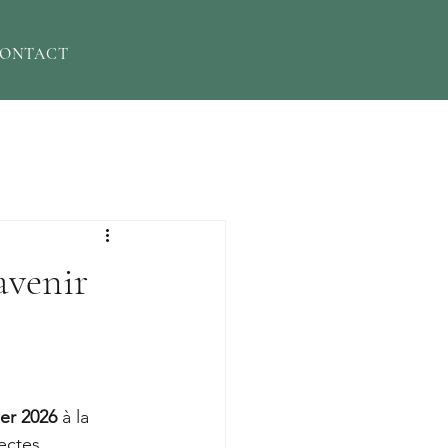
ONTACT
avenir
ier 2026
 à la 
ectes.