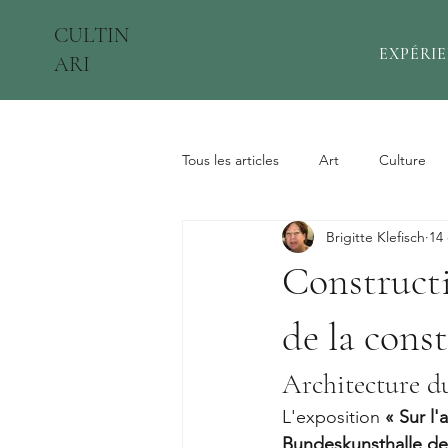
CULTIN
EXPÉRI
ARI
Tous les articles
Art
Culture
Brigitte Klefisch
14 
Constructi
de la cons
Architecture d
L'exposition 
« Sur l'
Bundeskunsthalle d