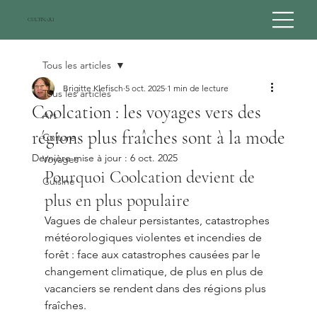
CULTINARI
Tous les articles
Brigitte Klefisch
5 oct. 2025
1 min de lecture
Tous les articles
Coolcation : les voyages vers des
Art
régions plus fraîches sont à la mode
Culture
Dernière mise à jour :
6 oct. 2025
Voyages
Pourquoi Coolcation devient de 
Cuisine
plus en plus populaire
Vagues de chaleur persistantes, catastrophes 
météorologiques violentes et incendies de 
forêt : face aux catastrophes causées par le 
changement climatique, de plus en plus de 
vacanciers se rendent dans des régions plus 
fraîches.