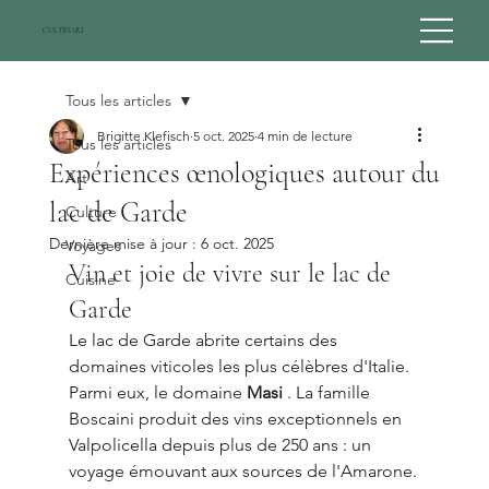
CULTINARI
Tous les articles
Brigitte Klefisch
5 oct. 2025
4 min de lecture
Tous les articles
Expériences œnologiques autour du
Art
lac de Garde
Culture
Dernière mise à jour :
6 oct. 2025
Voyages
Vin et joie de vivre sur le lac de 
Cuisine
Garde
Le lac de Garde abrite certains des 
domaines viticoles les plus célèbres d'Italie. 
Parmi eux, le domaine 
Masi
 . La famille 
Boscaini produit des vins exceptionnels en 
Valpolicella depuis plus de 250 ans : un 
voyage émouvant aux sources de l'Amarone.