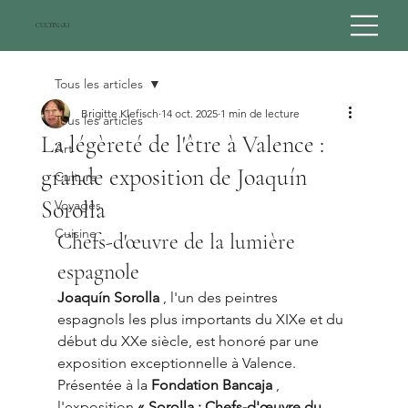
CULTINARI
Tous les articles
Brigitte Klefisch
14 oct. 2025
1 min de lecture
Tous les articles
La légèreté de l'être à Valence :
Art
grande exposition de Joaquín
Culture
Sorolla
Voyages
Cuisine
Chefs-d'œuvre de la lumière 
espagnole
Joaquín Sorolla
 , l'un des peintres 
espagnols les plus importants du XIXe et du 
début du XXe siècle, est honoré par une 
exposition exceptionnelle à Valence. 
Présentée à la 
Fondation Bancaja
 , 
l'exposition 
« Sorolla : Chefs-d'œuvre du 