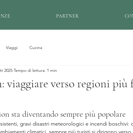
ENZE
PARTNER
CO
Viaggi
Cucina
tt 2025
Tempo di lettura: 1 min
 viaggiare verso regioni più 
ion sta diventando sempre più popolare
istenti, gravi disastri meteorologici e incendi boschivi: d
cambiamenti climatici, sempre più turisti si dirigono verso 