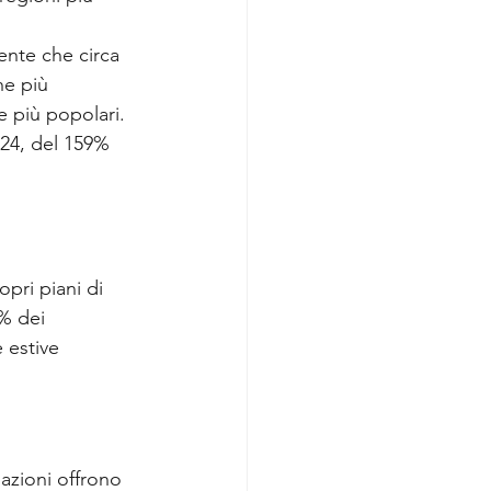
ente che circa 
he più 
 più popolari.
24, del 159% 
opri piani di 
% dei 
 estive 
azioni offrono 