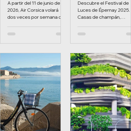
luces y celebraci
A partir del 11 de junio de
Descubre el Festival de
2026, Air Corsica volará
Luces de Épernay 2025.
dos veces por semana de
Casas de champán,
Múnich a Ajaccio. Descubre
iluminaciones y ambient
Córcega: playas, pueblos y
festivo en la capital del
alegría de vivir
champán francés, del 12 
mediterránea.
14 de diciembre de 2025