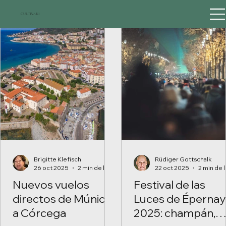
CULTINARI
Brigitte Klefisch
Rüdiger Gottschalk
26 oct 2025
2 min de lectura
22 oct 2025
Nuevos vuelos
Festival de las
directos de Múnich
Luces de Épernay
a Córcega
2025: champán,