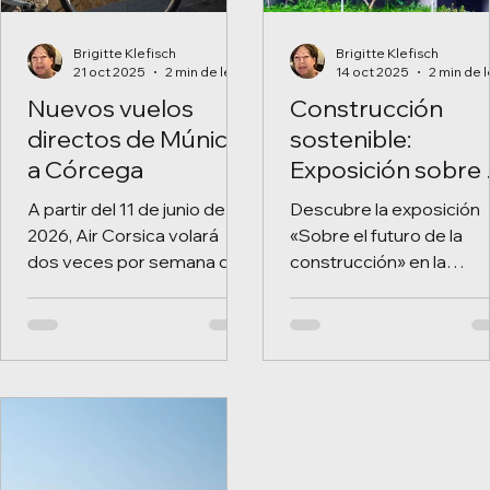
Brigitte Klefisch
Brigitte Klefisch
21 oct 2025
2 min de lectura
14 oct 2025
Nuevos vuelos
Construcción
directos de Múnich
sostenible:
a Córcega
Exposición sobre 
futuro de la
A partir del 11 de junio de
Descubre la exposición
construcción en
2026, Air Corsica volará
«Sobre el futuro de la
Bonn
dos veces por semana de
construcción» en la
Múnich a Ajaccio. Descubre
Bundeskunsthalle de Bo
Córcega: playas, pueblos y
Arquitectura sostenible 
alegría de vivir
desarrollo urbano
mediterránea.
innovador hasta el 25 de
enero de 2026.