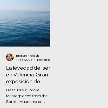
Brigitte Klefisch
14 oct 2025
1 min de lectura
La levedad del ser
en Valencia: Gran
exposición de
Joaquín Sorolla
Descubre «Sorolla.
Masterpieces from the
Sorolla Museum» en
Valencia. 60 obras del