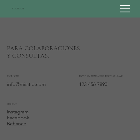
CULTINARI
PARA COLABORACIONES
Y CONSULTAS.
ESCRÍBEME
ENVÍA UN MENSAJE DE TEXTO O LLAMA
info@misitio.com
123-456-7890
SÍGUEME
Instagram
Facebook
Behance