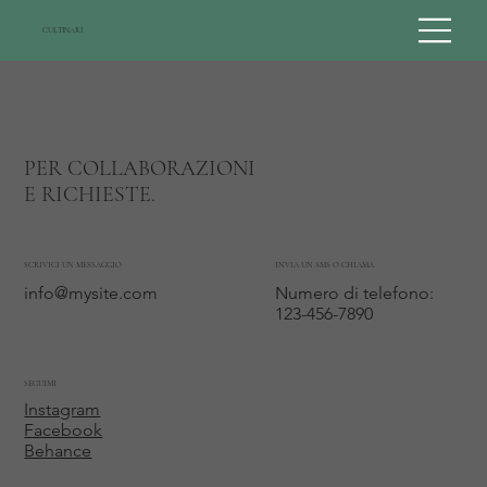
CULTINARI
PER COLLABORAZIONI
E RICHIESTE.
SCRIVICI UN MESSAGGIO
INVIA UN SMS O CHIAMA
info@mysite.com
Numero di telefono:
123-456-7890
SEGUIMI
Instagram
Facebook
Behance