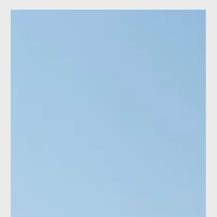
Brigitte Klefisch
14 ott 2025
Tempo di lettura: 1 min
Edilizia sostenibile: mostra sul futuro
dell'edilizia a Bonn