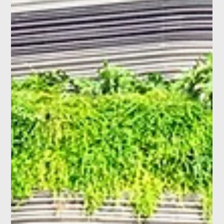
Nuovi voli diretti da Monaco alla Corsica
Dall’11 giugno 2026, Air Corsica volerà due volte a settimana da
Monaco di Baviera ad Ajaccio. Scopri la Corsica: spiagge,
borghi e gioia di vivere mediterranea.