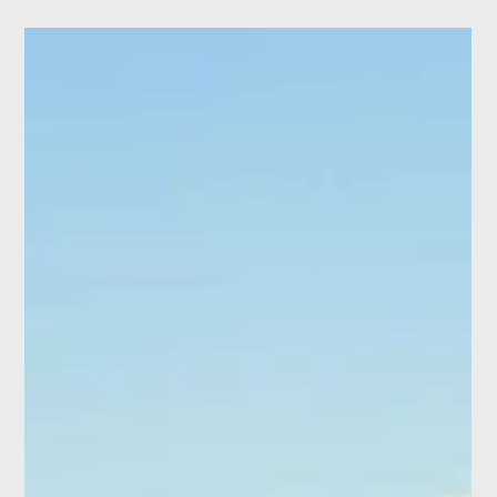
Festa delle Luci di Epernay 2025: Champagne,
Luci e Festival
Scopri il Festival delle Luci di Épernay 2025. Case dello
champagne, illuminazioni e atmosfera festiva nella capitale dello
champagne francese, dal 12 al 14 dicembre 2025.