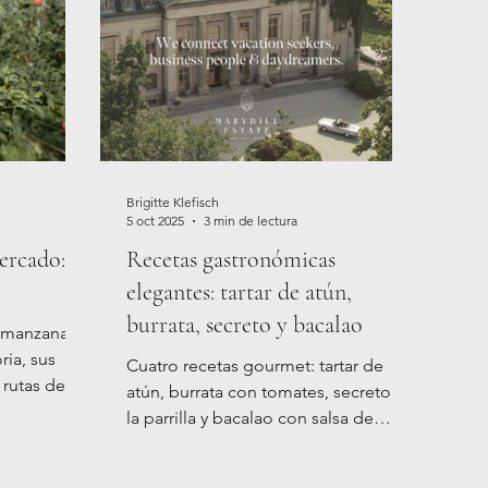
Brigitte Klefisch
5 oct 2025
3 min de lectura
ercado: El
Recetas gastronómicas
elegantes: tartar de atún,
burrata, secreto y bacalao
 manzana
oria, sus
Cuatro recetas gourmet: tartar de
 rutas de
atún, burrata con tomates, secreto a
s
la parrilla y bacalao con salsa de
Bolzano.
mantequilla. Fáciles de preparar y
perfectas para disfrutar.