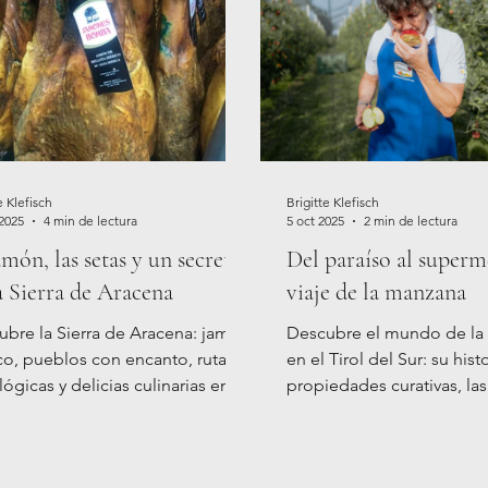
e Klefisch
Brigitte Klefisch
 2025
4 min de lectura
5 oct 2025
2 min de lectura
amón, las setas y un secreto
Del paraíso al superm
a Sierra de Aracena
viaje de la manzana
ubre la Sierra de Aracena: jamón
Descubre el mundo de la
co, pueblos con encanto, rutas
en el Tirol del Sur: su hist
ógicas y delicias culinarias en
propiedades curativas, las
lucía.
senderismo en Laives y lo
destacados culinarios en 