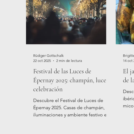
Rüdiger Gottschalk
Brigitt
22 oct 2025
2 min de lectura
14 oct
Festival de las Luces de
El j
Épernay 2025: champán, luces y
de l
celebración
Desc
ibéri
Descubre el Festival de Luces de
micol
Épernay 2025. Casas de champán,
Anda
iluminaciones y ambiente festivo en
la capital del champán francés, del 12
al 14 de diciembre de 2025.