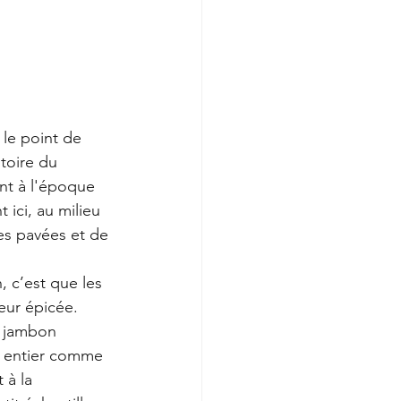
 le point de 
toire du 
nt à l'époque 
ici, au milieu 
es pavées et de 
, c’est que les 
eur épicée.
n jambon 
n entier comme 
 à la 