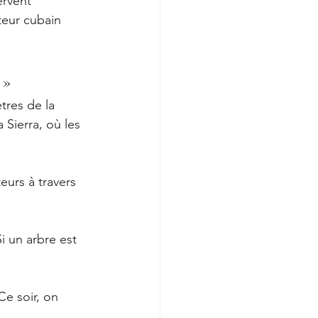
ervent 
teur cubain 
 »
tres de la 
 Sierra, où les 
teurs à travers 
i un arbre est 
Ce soir, on 