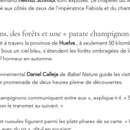
llemand 
Helmut Schmidt
 sont exposés. Le chapelet du f
é aux côtés de ceux de l'impératrice Fabiola et du chan
s, des forêts et une « patate champignon
 à travers la province de 
Huelva
 , à seulement 50 kilomè
 Sous un ciel bleu, s'étendent les forêts ombragées de la
l'honneur en automne.
ronnemental 
Daniel Calleja
 de 
Babel Nature
 guide les visi
une promenade de deux heures pleine de découvertes.
champignons communiquent entre eux », explique-t-il. « S
n le transmet au suivant. »
 russules figurent parmi les plats phares de sa carte. « 
vec du riz », dit-il en souriant.