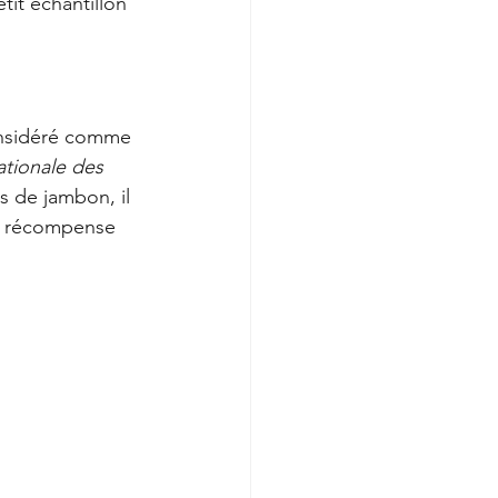
it échantillon 
onsidéré comme 
ationale des 
 de jambon, il 
te récompense 