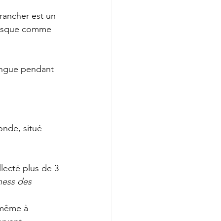
trancher est un 
presque comme 
langue pendant 
onde, situé 
llecté plus de 3 
ness des 
 même à 