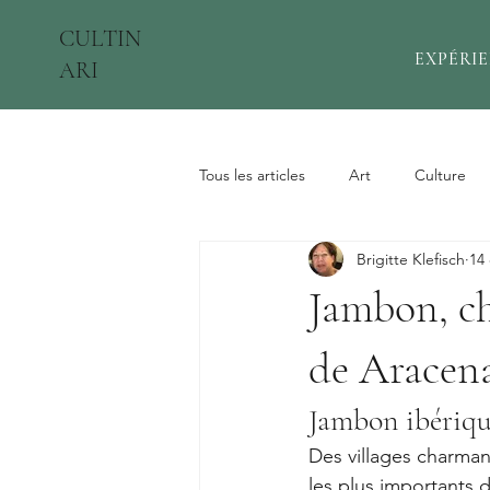
CULTIN
EXPÉRI
ARI
Tous les articles
Art
Culture
Brigitte Klefisch
14 
Jambon, ch
de Aracen
Jambon ibérique
Des villages charman
les plus importants