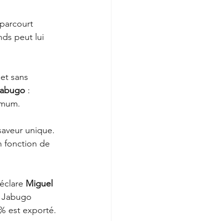
 parcourt 
ds peut lui 
et sans 
Jabugo
 : 
ximum.
saveur unique. 
 fonction de 
éclare 
Miguel 
à Jabugo 
% est exporté.