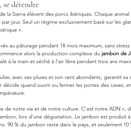
, se détendre
 de la Sierra élèvent des porcs ibériques. Chaque animal
 par jour. Seul un régime exclusivement basé sur les glan
ibérique ».
evés au pâturage pendant 18 mois maximum, sans stress 
 Commence alors la production complexe du 
jambon de 
lé à la main et séché à l'air libre pendant trois ans ma
ulier, avec ses pluies et son vent abondants, garantit sa 
 décide quand ouvrir ou fermer les portes des caves, en
température.
ie de notre vie et de notre culture. C'est notre ADN », d
jambon, lors d'une dégustation. Le jambon est produit 
ns. 90 % du jambon reste dans le pays, et seulement 10 