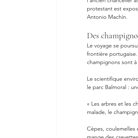
l'ancien chancelier a
protestant est expos
Antonio Machín.
Des champignon
Le voyage se poursuit
frontière portugaise.
champignons sont à 
Le scientifique envi
le parc Balmoral : 
« Les arbres et les 
malade, le champigno
Cèpes, coulemelles et
mange des crevettes a