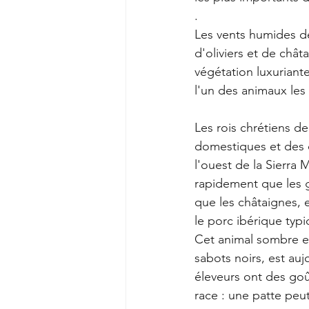
.
Les vents humides de
d'oliviers et de châ
végétation luxuriant
l'un des animaux les
Les rois chrétiens de
domestiques et des c
l'ouest de la Sierra
rapidement que les g
que les châtaignes, et
le porc ibérique typ
Cet animal sombre et
sabots noirs, est auj
éleveurs ont des goût
race : une patte peu