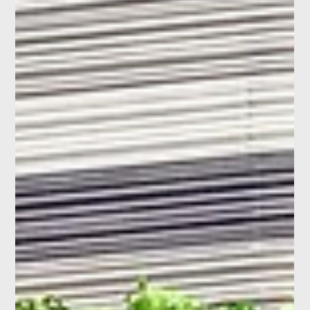
Brigitte Klefisch
21 oct. 2025
2 min de lecture
Nouveaux vols directs de Munich vers la Corse
À partir du 11 juin 2026, Air Corsica reliera Munich à Ajaccio
deux fois par semaine. Découvrez la Corse : plages, villages et
art de vivre méditerranéen.Descubre Córcega: playas, pueblos
y alegría de vivir mediterránea.