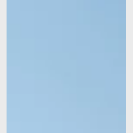
Brigitte Klefisch
14 oct. 2025
2 min de lecture
Construction durable : exposition sur l'avenir
de la construction à Bonn
Découvrez l’exposition « Vers l’avenir de la construction » à la
Bundeskunsthalle de Bonn. Architecture durable et
développement urbain innovant jusqu’au 25 janvier 2026.