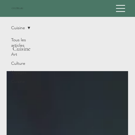
CULTINARI
Cuisine
Tous les
articles
Cuisine
Art
Culture
Voyages
Cuisine