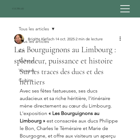
CULTINARI
Tous les articles
Brigitte Klefisch
14 oct. 2025
2 min de lecture
Tous les articles
Les Bourguignons au Limbourg :
Art
splendeur, puissance et histoire
Culture
Sur les traces des ducs et des 
Voyages
Cuisine
héritiers
Avec ses fêtes fastueuses, ses ducs 
audacieux et sa riche héritière, l'itinéraire 
mène directement au cœur du Limbourg. 
L'exposition 
« Les Bourguignons au 
Limbourg »
 est consacrée aux ducs Philippe 
le Bon, Charles le Téméraire et Marie de 
Bourgogne, et offre aux visiteurs un aperçu 