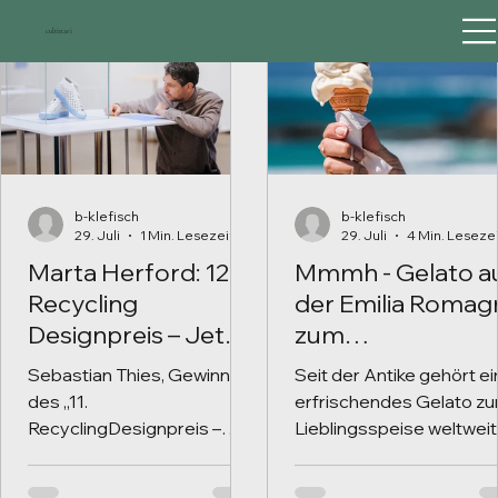
cultinari
b-klefisch
b-klefisch
29. Juli
1 Min. Lesezeit
29. Juli
4 Min. Leseze
Marta Herford: 12.
Mmmh - Gelato a
Recycling
der Emilia Romag
Designpreis – Jetzt
zum
bewerben
Dahinschmelzen
Sebastian Thies, Gewinner
Seit der Antike gehört ei
des „11.
erfrischendes Gelato zu
RecyclingDesignpreis –
Lieblingsspeise weltweit
Ausgezeichnete Ideen“, 1.
bei Jung und Alt. © by
12. 2024 – 23. 3. 2025, Marta
stevepb via Pixabay Der